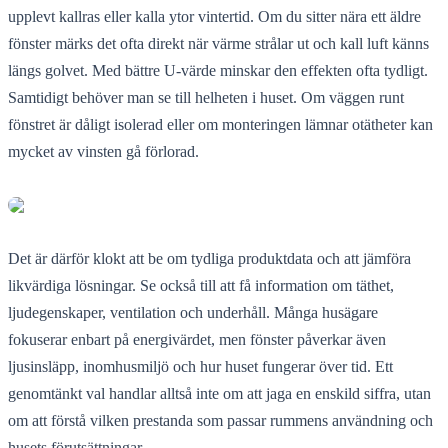
upplevt kallras eller kalla ytor vintertid. Om du sitter nära ett äldre
fönster märks det ofta direkt när värme strålar ut och kall luft känns
längs golvet. Med bättre U-värde minskar den effekten ofta tydligt.
Samtidigt behöver man se till helheten i huset. Om väggen runt
fönstret är dåligt isolerad eller om monteringen lämnar otätheter kan
mycket av vinsten gå förlorad.
Det är därför klokt att be om tydliga produktdata och att jämföra
likvärdiga lösningar. Se också till att få information om täthet,
ljudegenskaper, ventilation och underhåll. Många husägare
fokuserar enbart på energivärdet, men fönster påverkar även
ljusinsläpp, inomhusmiljö och hur huset fungerar över tid. Ett
genomtänkt val handlar alltså inte om att jaga en enskild siffra, utan
om att förstå vilken prestanda som passar rummens användning och
husets förutsättningar.