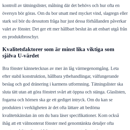
kontroll av tätningslister, målning där det behövs och hur ofta en
översyn bör göras. Om du bor utsatt med mycket vind, slagregn eller
stark sol bör du dessutom fråga hur just dessa förhållanden påverkar
valet av fönster. Det ger ett mer hållbart beslut än att enbart utgå från
en produktbroschyr.
Kvalitetsfaktorer som är minst lika viktiga som
själva U-värdet
Bra fönster kännetecknas av mer än låg värmegenomgång. Leta
efter stabil konstruktion, hållbara ytbehandlingar, välfungerande
beslag och god dränering i karmens utformning. Tätningslister ska
sluta tätt utan att göra fönstret svårt att öppna och stänga. Glaslisten,
fogarna och hörnen ska ge ett gediget intryck. Om du kan se
produkten i verkligheten är det ofta lättare att bedöma
kvalitetskänslan än om du bara läser specifikationer. Kom också
ihåg att ett välmonterat fönster med genomtänkta detaljer ofta