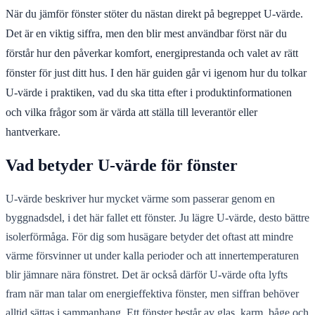
När du jämför fönster stöter du nästan direkt på begreppet U-värde.
Det är en viktig siffra, men den blir mest användbar först när du
förstår hur den påverkar komfort, energiprestanda och valet av rätt
fönster för just ditt hus. I den här guiden går vi igenom hur du tolkar
U-värde i praktiken, vad du ska titta efter i produktinformationen
och vilka frågor som är värda att ställa till leverantör eller
hantverkare.
Vad betyder U-värde för fönster
U-värde beskriver hur mycket värme som passerar genom en
byggnadsdel, i det här fallet ett fönster. Ju lägre U-värde, desto bättre
isolerförmåga. För dig som husägare betyder det oftast att mindre
värme försvinner ut under kalla perioder och att innertemperaturen
blir jämnare nära fönstret. Det är också därför U-värde ofta lyfts
fram när man talar om energieffektiva fönster, men siffran behöver
alltid sättas i sammanhang. Ett fönster består av glas, karm, båge och