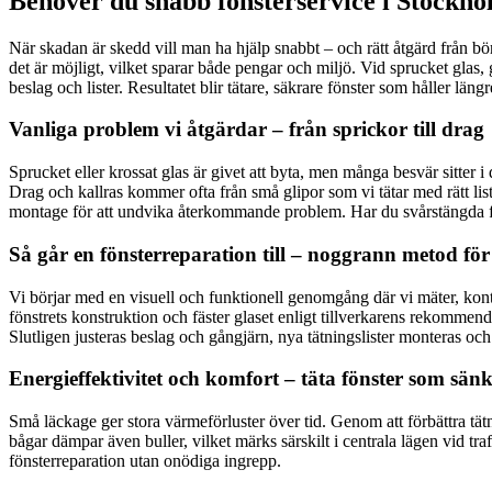
Behöver du snabb fönsterservice i Stockho
När skadan är skedd vill man ha hjälp snabbt – och rätt åtgärd från börja
det är möjligt, vilket sparar både pengar och miljö. Vid sprucket glas, 
beslag och lister. Resultatet blir tätare, säkrare fönster som håller län
Vanliga problem vi åtgärdar – från sprickor till drag
Sprucket eller krossat glas är givet att byta, men många besvär sitter i 
Drag och kallras kommer ofta från små glipor som vi tätar med rätt listp
montage för att undvika återkommande problem. Har du svårstängda fönst
Så går en fönsterreparation till – noggrann metod för 
Vi börjar med en visuell och funktionell genomgång där vi mäter, kontrol
fönstrets konstruktion och fäster glaset enligt tillverkarens rekommend
Slutligen justeras beslag och gångjärn, nya tätningslister monteras och
Energieffektivitet och komfort – täta fönster som sän
Små läckage ger stora värmeförluster över tid. Genom att förbättra tät
bågar dämpar även buller, vilket märks särskilt i centrala lägen vid t
fönsterreparation utan onödiga ingrepp.