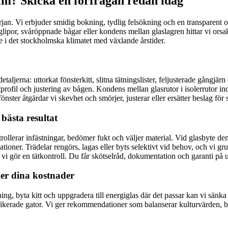
lm? Skicka en förfrågan redan idag
n. Vi erbjuder smidig bokning, tydlig felsökning och en transparent offert
glipor, svåröppnade bågar eller kondens mellan glaslagren hittar vi orsake
gre i det stockholmska klimatet med växlande årstider.
detaljerna: uttorkat fönsterkitt, slitna tätningslister, feljusterade gångj
rofil och justering av bågen. Kondens mellan glasrutor i isolerrutor indi
er åtgärdar vi skevhet och smörjer, justerar eller ersätter beslag för 
bästa resultat
lerar infästningar, bedömer fukt och väljer material. Vid glasbyte demont
ationer. Trädelar rengörs, lagas eller byts selektivt vid behov, och vi g
 vi gör en tätkontroll. Du får skötselråd, dokumentation och garanti på u
ker dina kostnader
ning, byta kitt och uppgradera till energiglas där det passar kan vi sän
rafikerade gator. Vi ger rekommendationer som balanserar kulturvärden, 