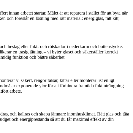
 innan arbetet startar. Målet är att reparera i stället för att byta när
n och föreslår en lösning med rätt material: energiglas, rätt kitt,
ärn och beslag eller fukt- och rötskador i nederkarm och bottenstycke.
kerar en trasig tätning – vi byter glaset och säkerställer korrekt
smidig funktion och bättre säkerhet.
erar vi säkert, rengör falsar, kittar eller monterar list enligt
rundmålar exponerade ytor för att förhindra framtida fuktinträngning.
tfört arbete.
ka drag och kallras och skapa jämnare inomhusklimat. Rätt glas och täta
budget och energiprestanda så att du får maximal effekt av din