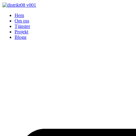
Skip
to
Hem
content
Om oss
Tjänster
Projekt
Blogg