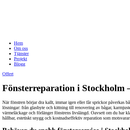
Hem
Om oss
Tjänster
Projekt
Blogg
Offert
Fönsterreparation i Stockholm – 
När fönstren börjar dra kallt, immar igen eller får sprickor påverkas 
lösningar: från glasbyte och kittning till renovering av bågar, karmju
värmeläckage och förlänger fönstrens livslängd. Oavsett om du har klas
hållbar, estetiskt snygg och kostnadseffektiv reparation som motsvarar