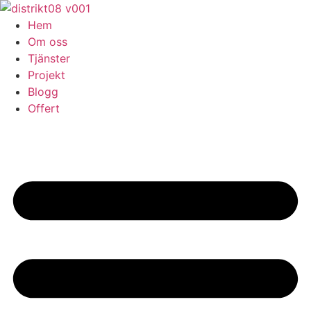
Skip
to
Hem
content
Om oss
Tjänster
Projekt
Blogg
Offert