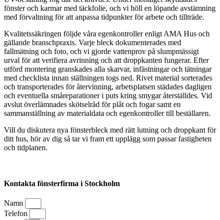
fönster och karmar med täckfolie, och vi höll en löpande avstämning
med förvaltning för att anpassa tidpunkter för arbete och tillträde.
Kvalitetssäkringen följde våra egenkontroller enligt AMA Hus och
gällande branschpraxis. Varje bleck dokumenterades med
fallmätning och foto, och vi gjorde vattenprov på slumpmässigt
urval för att verifiera avrinning och att droppkanten fungerar. Efter
utförd montering granskades alla skarvar, infästningar och tätningar
med checklista innan ställningen togs ned. Rivet material sorterades
och transporterades för återvinning, arbetsplatsen städades dagligen
och eventuella småreparationer i puts kring smygar återställdes. Vid
avslut överlämnades skötselråd för plåt och fogar samt en
sammanställning av materialdata och egenkontroller till beställaren.
Vill du diskutera nya fönsterbleck med rätt lutning och droppkant för
ditt hus, hör av dig så tar vi fram ett upplägg som passar fastigheten
och tidplanen.
Kontakta fönsterfirma i Stockholm
Namn
Telefon