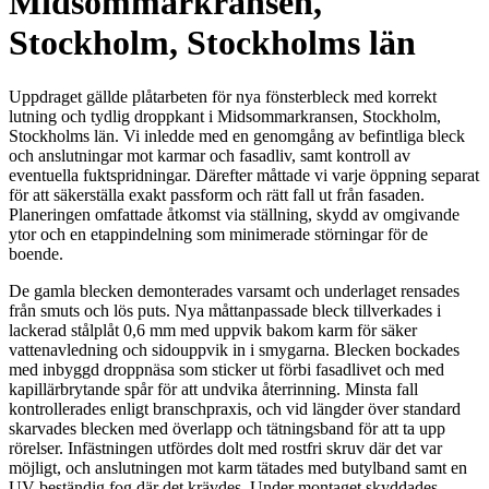
Midsommarkransen,
Stockholm, Stockholms län
Uppdraget gällde plåtarbeten för nya fönsterbleck med korrekt
lutning och tydlig droppkant i Midsommarkransen, Stockholm,
Stockholms län. Vi inledde med en genomgång av befintliga bleck
och anslutningar mot karmar och fasadliv, samt kontroll av
eventuella fuktspridningar. Därefter måttade vi varje öppning separat
för att säkerställa exakt passform och rätt fall ut från fasaden.
Planeringen omfattade åtkomst via ställning, skydd av omgivande
ytor och en etappindelning som minimerade störningar för de
boende.
De gamla blecken demonterades varsamt och underlaget rensades
från smuts och lös puts. Nya måttanpassade bleck tillverkades i
lackerad stålplåt 0,6 mm med uppvik bakom karm för säker
vattenavledning och sidouppvik in i smygarna. Blecken bockades
med inbyggd droppnäsa som sticker ut förbi fasadlivet och med
kapillärbrytande spår för att undvika återrinning. Minsta fall
kontrollerades enligt branschpraxis, och vid längder över standard
skarvades blecken med överlapp och tätningsband för att ta upp
rörelser. Infästningen utfördes dolt med rostfri skruv där det var
möjligt, och anslutningen mot karm tätades med butylband samt en
UV-beständig fog där det krävdes. Under montaget skyddades