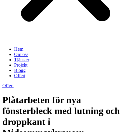
Hem
Om oss
Tjänster
Projekt
Blogg
Offert
Offert
Plåtarbeten för nya
fönsterbleck med lutning och
droppkant i